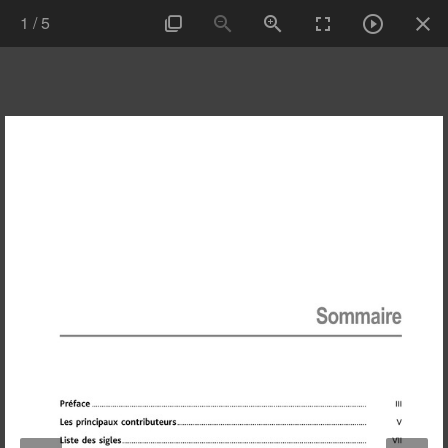
1
/
5