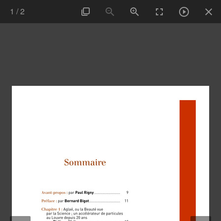
1
/
2