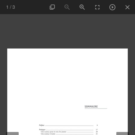
1
/
3