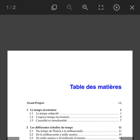
1
/
2