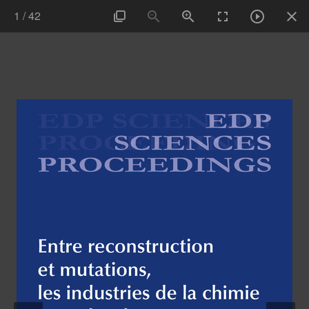
1
/
42