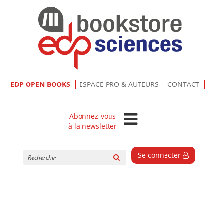
EDP OPEN BOOKS
ESPACE PRO & AUTEURS
CONTACT
Abonnez-vous
à la newsletter
Rechercher
Se connecter
sur
le
site