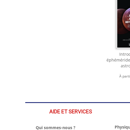
Intro
éphéméride
astr
À part
AIDE ET SERVICES
Physiqu
Qui sommes-nous ?