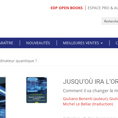
EDP OPEN BOOKS
ESPACE PRO & A
ARAÎTRE
NOUVEAUTÉS
MEILLEURES VENTES
C
ordinateur quantique ?
JUSQU’OÙ IRA L’O
Comment il va changer le 
Giuliano Benenti
(auteur),
Giuli
Michel Le Bellac
(traduction)