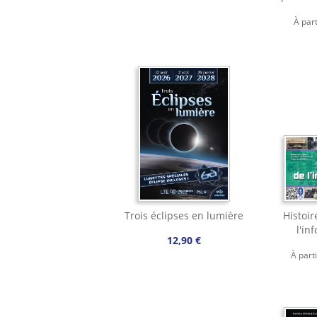
À par
Trois éclipses en lumière
Histoir
l'in
12,90 €
À part