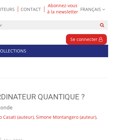
Abonnez-vous
UTEURS
CONTACT
FRANÇAIS
à la newsletter
Rechercher
sur
le
Se connecter
site
OLLECTIONS
RDINATEUR QUANTIQUE ?
monde
o Casati
(auteur),
Simone Montangero
(auteur),