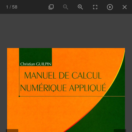
1
/
58