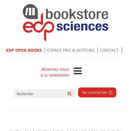
EDP OPEN BOOKS
ESPACE PRO & AUTEURS
CONTACT
Abonnez-vous
à la newsletter
Rechercher
Se connecter
sur
le
site