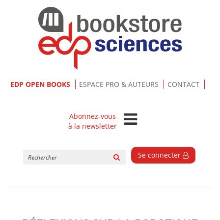
EDP OPEN BOOKS
ESPACE PRO & AUTEURS
CONTACT
Abonnez-vous
à la newsletter
Rechercher
Se connecter
sur
le
site