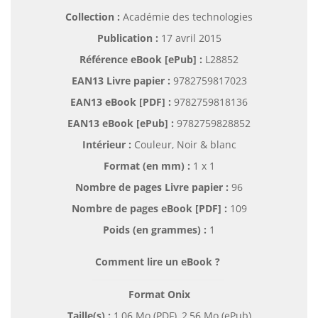
Collection :
Académie des technologies
Publication :
17 avril 2015
Référence eBook [ePub] :
L28852
EAN13 Livre papier :
9782759817023
EAN13 eBook [PDF] :
9782759818136
EAN13 eBook [ePub] :
9782759828852
Intérieur :
Couleur, Noir & blanc
Format (en mm)
:
1 x 1
Nombre de pages
Livre papier
:
96
Nombre de pages
eBook [PDF]
:
109
Poids (en grammes) :
1
Comment lire un eBook ?
Format Onix
Taille(s) :
1,06 Mo (PDF), 2,56 Mo (ePub)