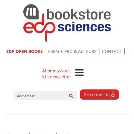
EDP OPEN BOOKS
ESPACE PRO & AUTEURS
CONTACT
Abonnez-vous
à la newsletter
Rechercher
Se connecter
sur
le
site