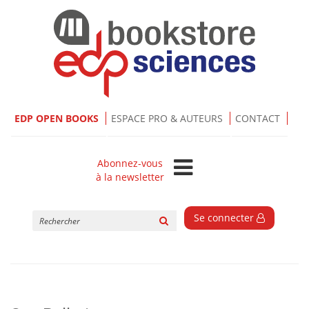
EDP OPEN BOOKS
ESPACE PRO & AUTEURS
CONTACT
Abonnez-vous
à la newsletter
Rechercher
Se connecter
sur
le
site