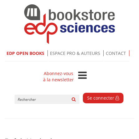
EDP OPEN BOOKS
ESPACE PRO & AUTEURS
CONTACT
Abonnez-vous
à la newsletter
Rechercher
Se connecter
sur
le
site