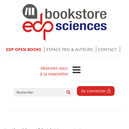
EDP OPEN BOOKS
ESPACE PRO & AUTEURS
CONTACT
Abonnez-vous
à la newsletter
Rechercher
Se connecter
sur
le
site