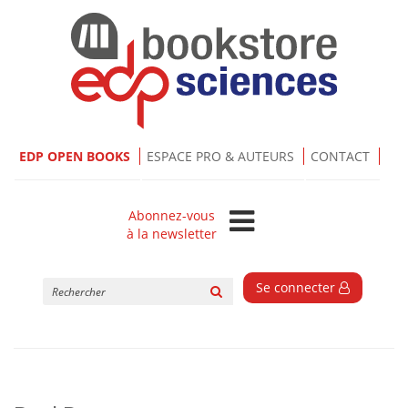
EDP OPEN BOOKS
ESPACE PRO & AUTEURS
CONTACT
Abonnez-vous
à la newsletter
Rechercher
Se connecter
sur
le
site