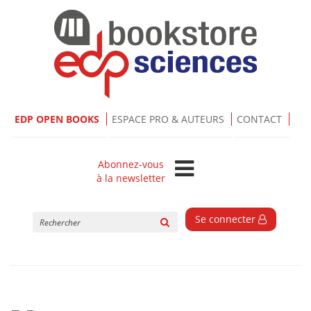
EDP OPEN BOOKS
ESPACE PRO & AUTEURS
CONTACT
Abonnez-vous
à la newsletter
Rechercher
Se connecter
sur
le
site