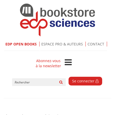
EDP OPEN BOOKS
ESPACE PRO & AUTEURS
CONTACT
Abonnez-vous
à la newsletter
Rechercher
Se connecter
sur
le
site