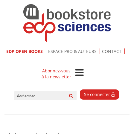
EDP OPEN BOOKS
ESPACE PRO & AUTEURS
CONTACT
Abonnez-vous
à la newsletter
Rechercher
Se connecter
sur
le
site