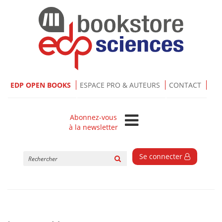
EDP OPEN BOOKS
ESPACE PRO & AUTEURS
CONTACT
Abonnez-vous
à la newsletter
Rechercher
Se connecter
sur
le
site