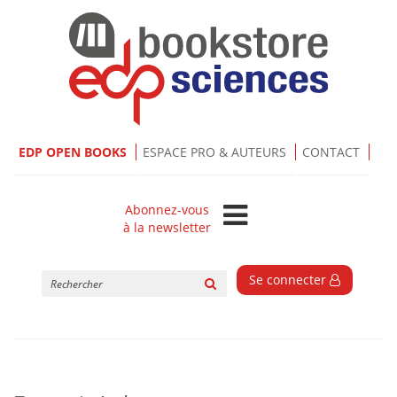
EDP OPEN BOOKS
ESPACE PRO & AUTEURS
CONTACT
Abonnez-vous
à la newsletter
Rechercher
Se connecter
sur
le
site