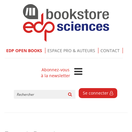
EDP OPEN BOOKS
ESPACE PRO & AUTEURS
CONTACT
Abonnez-vous
à la newsletter
Rechercher
Se connecter
sur
le
site