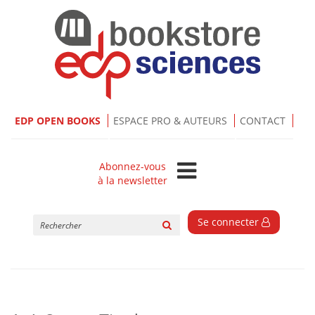
EDP OPEN BOOKS
ESPACE PRO & AUTEURS
CONTACT
Abonnez-vous
à la newsletter
Rechercher
Se connecter
sur
le
site