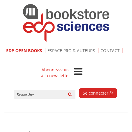
EDP OPEN BOOKS
ESPACE PRO & AUTEURS
CONTACT
Abonnez-vous
à la newsletter
Rechercher
Se connecter
sur
le
site