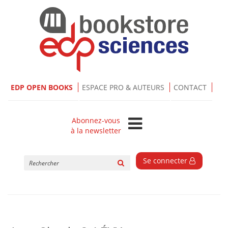
EDP OPEN BOOKS
ESPACE PRO & AUTEURS
CONTACT
Abonnez-vous
à la newsletter
Rechercher
Se connecter
sur
le
site