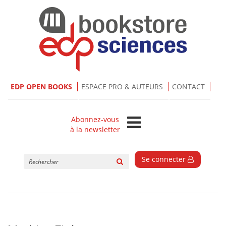
EDP OPEN BOOKS
ESPACE PRO & AUTEURS
CONTACT
Abonnez-vous
à la newsletter
Rechercher
Se connecter
sur
le
site