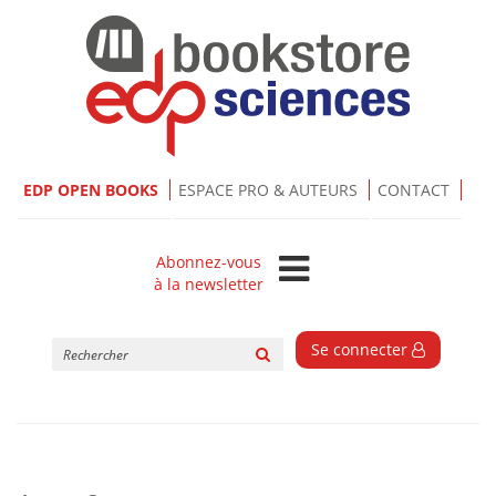
EDP OPEN BOOKS
ESPACE PRO & AUTEURS
CONTACT
Abonnez-vous
à la newsletter
Rechercher
Se connecter
sur
le
site