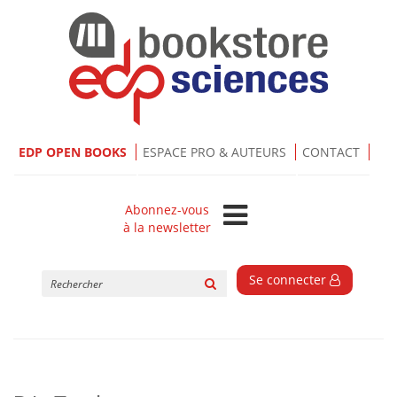
EDP OPEN BOOKS
ESPACE PRO & AUTEURS
CONTACT
Abonnez-vous
à la newsletter
Rechercher
Se connecter
sur
le
site