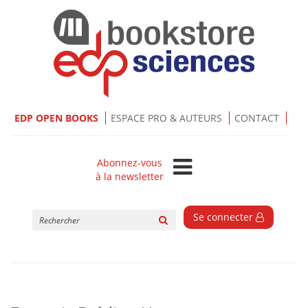
EDP OPEN BOOKS
ESPACE PRO & AUTEURS
CONTACT
Abonnez-vous
à la newsletter
Rechercher
Se connecter
sur
le
site