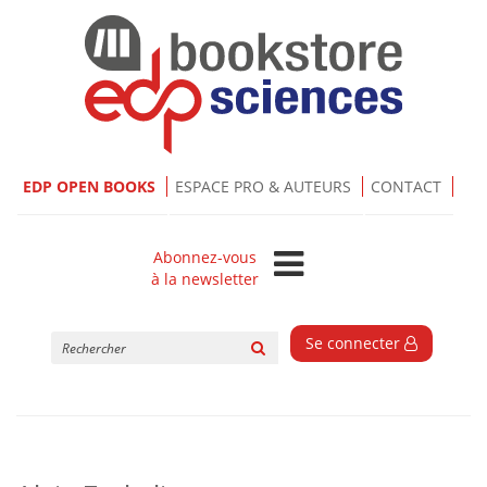
EDP OPEN BOOKS
ESPACE PRO & AUTEURS
CONTACT
Abonnez-vous
à la newsletter
Rechercher
Se connecter
sur
le
site