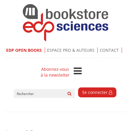
EDP OPEN BOOKS
ESPACE PRO & AUTEURS
CONTACT
Abonnez-vous
à la newsletter
Rechercher
Se connecter
sur
le
site