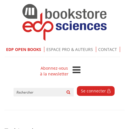
EDP OPEN BOOKS
ESPACE PRO & AUTEURS
CONTACT
Abonnez-vous
à la newsletter
Rechercher
Se connecter
sur
le
site