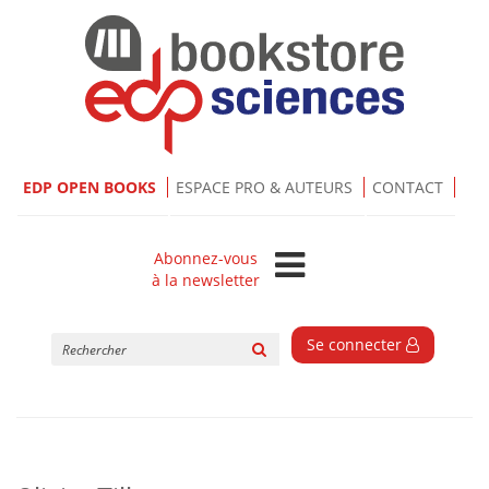
EDP OPEN BOOKS
ESPACE PRO & AUTEURS
CONTACT
Abonnez-vous
à la newsletter
Rechercher
Se connecter
sur
le
site