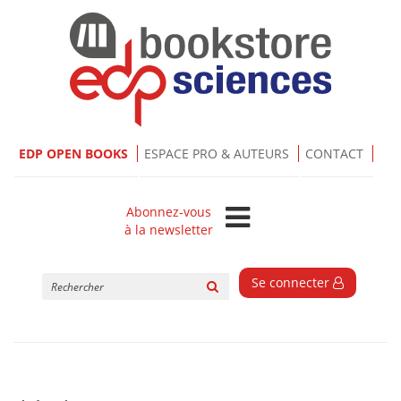
EDP OPEN BOOKS
ESPACE PRO & AUTEURS
CONTACT
Abonnez-vous
à la newsletter
Rechercher
Se connecter
sur
le
site