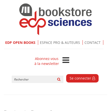
EDP OPEN BOOKS
ESPACE PRO & AUTEURS
CONTACT
Abonnez-vous
à la newsletter
Rechercher
Se connecter
sur
le
site