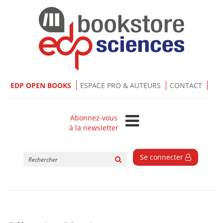
EDP OPEN BOOKS
ESPACE PRO & AUTEURS
CONTACT
Abonnez-vous
à la newsletter
Rechercher
Se connecter
sur
le
site