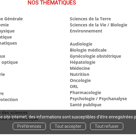
NOS THÉMATIQUES
e Générale
Sciences de la Terre
omie
Sciences de la Vie / Biologie
hysique
Environnement
atique
atiques
Audiologie
Biologie médicale
aux
Gynécologie obstétrique
 optique
Hépatologie
Médecine
rie
Nutrition
Oncologie
ORL
Pharmacologie
re
Psychologie / Psychanalyse
otection
Santé publique
e des sciences
 site internet, des informations sont susceptibles d'être enregistrées 
our le scientifique
Préférences
Tout accepter
Tout refuser