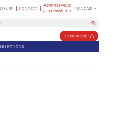
Abonnez-vous
UTEURS
CONTACT
FRANÇAIS
à la newsletter
Rechercher
sur
le
Se connecter
site
OLLECTIONS