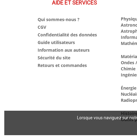
AIDE ET SERVICES
Physiqu
Qui sommes-nous ?
Astron
CGV
Astrop
Confidentialité des données
Inform
Guide utilisateurs
Mathém
Information aux auteurs
Matéri
Sécurité du site
Ondes /
Retours et commandes
Chimie
Ingénie
Énergie
Nucléai
Radiopr
Histoir
Lorsque vous naviguez sur notre
Outils p