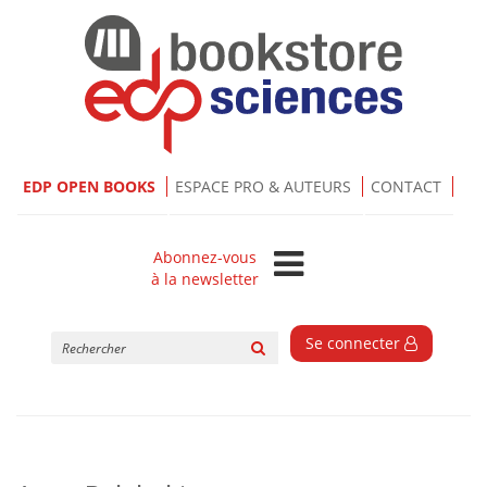
EDP OPEN BOOKS
ESPACE PRO & AUTEURS
CONTACT
Abonnez-vous
à la newsletter
Rechercher
Se connecter
sur
le
site