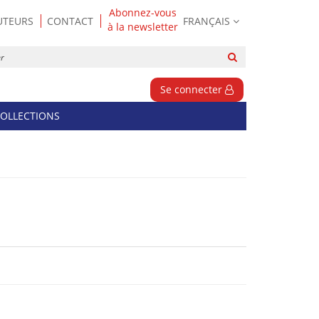
Abonnez-vous
UTEURS
CONTACT
FRANÇAIS
à la newsletter
Rechercher
sur
le
Se connecter
site
OLLECTIONS