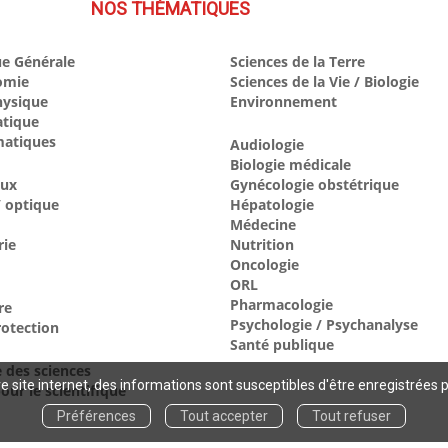
NOS THÉMATIQUES
e Générale
Sciences de la Terre
omie
Sciences de la Vie / Biologie
hysique
Environnement
atique
atiques
Audiologie
Biologie médicale
aux
Gynécologie obstétrique
 optique
Hépatologie
Médecine
rie
Nutrition
Oncologie
ORL
Pharmacologie
re
Psychologie / Psychanalyse
otection
Santé publique
e des sciences
 site internet, des informations sont susceptibles d'être enregistrées 
our le scientifique
Préférences
Tout accepter
Tout refuser