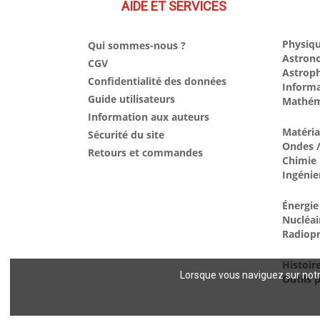
AIDE ET SERVICES
Physiqu
Qui sommes-nous ?
Astron
CGV
Astrop
Confidentialité des données
Inform
Guide utilisateurs
Mathém
Information aux auteurs
Matéri
Sécurité du site
Ondes /
Retours et commandes
Chimie
Ingénie
Énergie
Nucléai
Radiopr
Histoir
Lorsque vous naviguez sur notre
Outils p