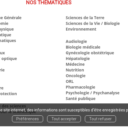
NOS THÉMATIQUES
e Générale
Sciences de la Terre
omie
Sciences de la Vie / Biologie
hysique
Environnement
atique
atiques
Audiologie
Biologie médicale
aux
Gynécologie obstétrique
 optique
Hépatologie
Médecine
rie
Nutrition
Oncologie
ORL
Pharmacologie
re
Psychologie / Psychanalyse
otection
Santé publique
e des sciences
 site internet, des informations sont susceptibles d'être enregistrées 
our le scientifique
Préférences
Tout accepter
Tout refuser