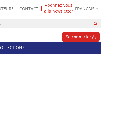
Abonnez-vous
UTEURS
CONTACT
FRANÇAIS
à la newsletter
Rechercher
sur
le
Se connecter
site
OLLECTIONS