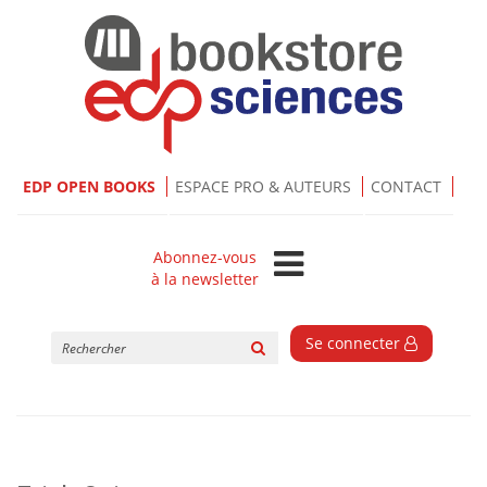
EDP OPEN BOOKS
ESPACE PRO & AUTEURS
CONTACT
Abonnez-vous
à la newsletter
Rechercher
Se connecter
sur
le
site