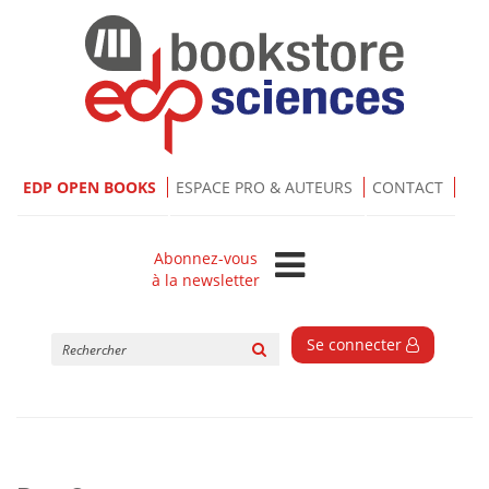
EDP OPEN BOOKS
ESPACE PRO & AUTEURS
CONTACT
Abonnez-vous
à la newsletter
Rechercher
Se connecter
sur
le
site