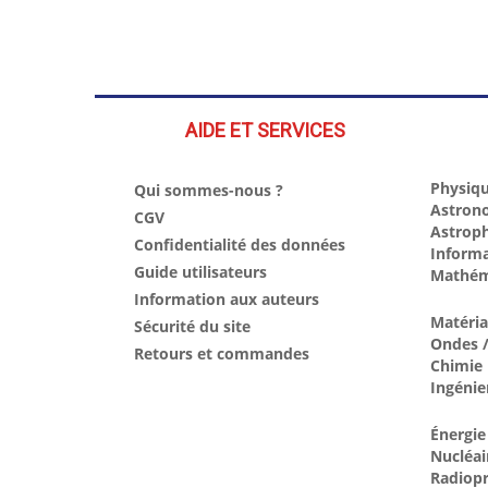
AIDE ET SERVICES
Physiqu
Qui sommes-nous ?
Astron
CGV
Astrop
Confidentialité des données
Inform
Guide utilisateurs
Mathém
Information aux auteurs
Matéri
Sécurité du site
Ondes /
Retours et commandes
Chimie
Ingénie
Énergie
Nucléai
Radiopr