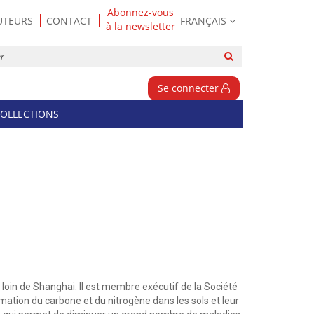
Abonnez-vous
UTEURS
CONTACT
FRANÇAIS
à la newsletter
Rechercher
sur
le
Se connecter
site
OLLECTIONS
loin de Shanghai. Il est membre exécutif de la Société
mation du carbone et du nitrogène dans les sols et leur