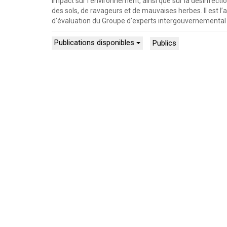
impact sur l’environnement, ainsi que sur la désinfec
des sols, de ravageurs et de mauvaises herbes. Il est l’
d’évaluation du Groupe d’experts intergouvernemental su
Publications disponibles
Publics