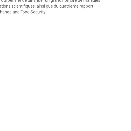
ues qui permet de diminuer un grand nombre de maladies
cations scientifiques, ainsi que du quatrième rapport
 Change and Food Security.