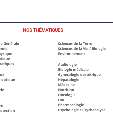
NOS THÉMATIQUES
e Générale
Sciences de la Terre
omie
Sciences de la Vie / Biologie
hysique
Environnement
atique
atiques
Audiologie
Biologie médicale
aux
Gynécologie obstétrique
 optique
Hépatologie
Médecine
rie
Nutrition
Oncologie
ORL
Pharmacologie
re
Psychologie / Psychanalyse
otection