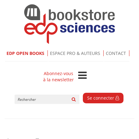
EDP OPEN BOOKS
ESPACE PRO & AUTEURS
CONTACT
Abonnez-vous
à la newsletter
Rechercher
Se connecter
sur
le
site