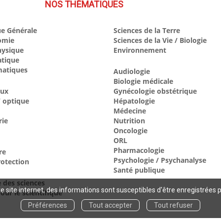
NOS THÉMATIQUES
e Générale
Sciences de la Terre
omie
Sciences de la Vie / Biologie
hysique
Environnement
atique
atiques
Audiologie
Biologie médicale
aux
Gynécologie obstétrique
 optique
Hépatologie
Médecine
rie
Nutrition
Oncologie
ORL
Pharmacologie
re
Psychologie / Psychanalyse
otection
Santé publique
e des sciences
 site internet, des informations sont susceptibles d'être enregistrées 
our le scientifique
Préférences
Tout accepter
Tout refuser