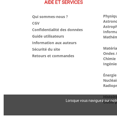
AIDE ET SERVICES
Physiqu
Qui sommes-nous ?
Astron
CGV
Astrop
Confidentialité des données
Inform
Guide utilisateurs
Mathém
Information aux auteurs
Matéri
Sécurité du site
Ondes /
Retours et commandes
Chimie
Ingénie
Énergie
Nucléai
Radiopr
Histoir
Lorsque vous naviguez sur notre
Outils p