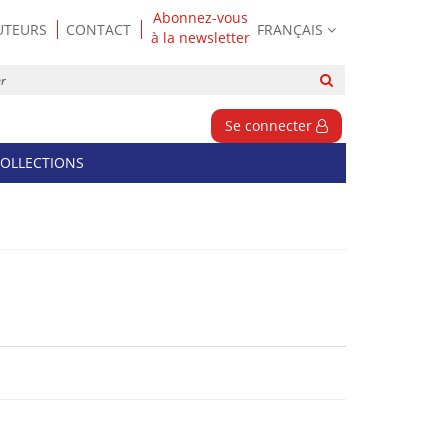
Abonnez-vous
UTEURS
CONTACT
FRANÇAIS
à la newsletter
Rechercher
sur
le
Se connecter
site
OLLECTIONS