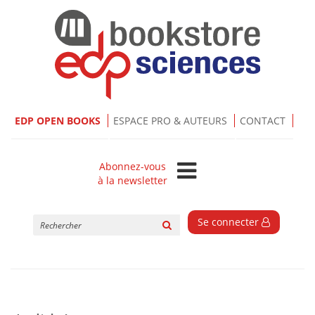
EDP OPEN BOOKS
ESPACE PRO & AUTEURS
CONTACT
Abonnez-vous
à la newsletter
Rechercher
Se connecter
sur
le
site