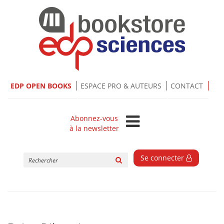
EDP OPEN BOOKS
ESPACE PRO & AUTEURS
CONTACT
Abonnez-vous
à la newsletter
Rechercher
Se connecter
sur
le
site