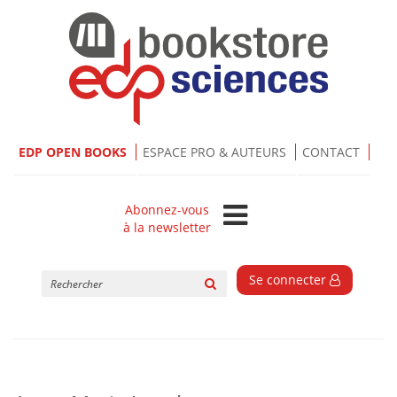
EDP OPEN BOOKS
ESPACE PRO & AUTEURS
CONTACT
Abonnez-vous
à la newsletter
Rechercher
Se connecter
sur
le
site