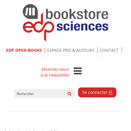
EDP OPEN BOOKS
ESPACE PRO & AUTEURS
CONTACT
Abonnez-vous
à la newsletter
Rechercher
Se connecter
sur
le
site