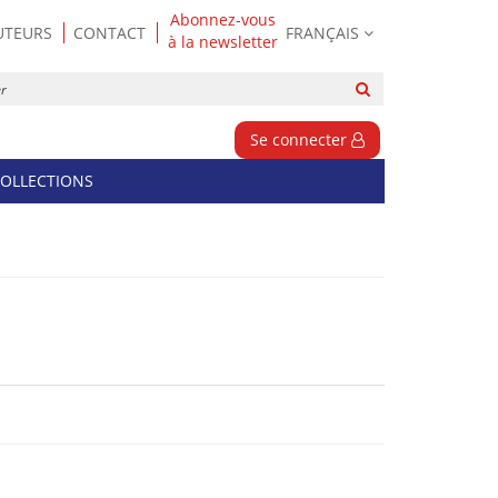
Abonnez-vous
UTEURS
CONTACT
FRANÇAIS
à la newsletter
Rechercher
sur
le
Se connecter
site
OLLECTIONS