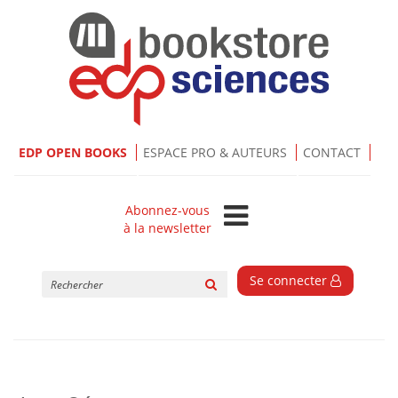
EDP OPEN BOOKS
ESPACE PRO & AUTEURS
CONTACT
Abonnez-vous
à la newsletter
Rechercher
Se connecter
sur
le
site